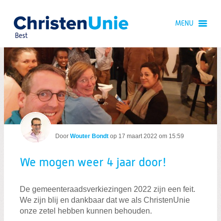
Spring
naar
MENU
Spring
naar
Best
de
inhoud
Spring
naar
We mogen weer 4 jaar door!
het
hoofdmenu
Door
Wouter Bondt
op
17 maart 2022 om 15:59
We mogen weer 4 jaar door!
Zoeken:
Zoeken
De gemeenteraadsverkiezingen 2022 zijn een feit.
We zijn blij en dankbaar dat we als ChristenUnie
onze zetel hebben kunnen behouden.