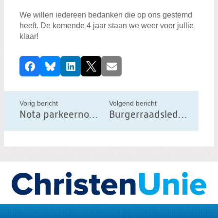
We willen iedereen bedanken die op ons gestemd
heeft. De komende 4 jaar staan we weer voor jullie
klaar!
D
Facebook
Bluesky
LinkedIn
X
E-mail
e
e
l
Vorig bericht
Volgend bericht
d
Nota parkeernormen, wat kunnen we hiermee?
Burgerraadsleden benoemd
i
t
b
e
r
i
c