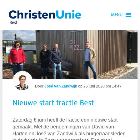
Spring
naar
MENU
Spring
naar
Best
de
inhoud
Spring
naar
Nieuwe start fractie Best
het
hoofdmenu
Door
José van Zandwijk
op
26 juni 2020 om 14:47
Nieuwe start fractie Best
Zoeken:
Zoeken
Zaterdag 6 juni heeft de fractie een nieuwe start
gemaakt. Met de benoemingen van David van
Harten en José van Zandwijk als burgerraadsleden