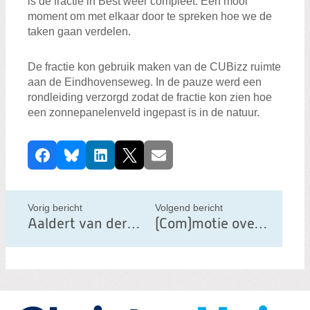
is de fractie in Best weer compleet. Een mooi
moment om met elkaar door te spreken hoe we de
taken gaan verdelen.
De fractie kon gebruik maken van de CUBizz ruimte
aan de Eindhovenseweg. In de pauze werd een
rondleiding verzorgd zodat de fractie kon zien hoe
een zonnepanelenveld ingepast is in de natuur.
D
Facebook
Bluesky
LinkedIn
X
E-mail
e
e
l
Vorig bericht
Volgend bericht
d
Aaldert van der Vlies draagt stokje over
(Com)motie over afvalverwerking
i
t
b
e