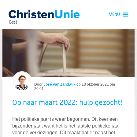
Spring
naar
MENU
Spring
naar
Best
de
inhoud
Spring
naar
Op naar maart 2022: hulp gezocht!
het
hoofdmenu
Door
José van Zandwijk
op
18 oktober 2021 om
20:01
Op naar maart 2022: hulp gezocht!
Zoeken:
Zoeken
Het politieke jaar is weer begonnen. Dit keer een
bijzonder jaar, want het is het laatste politieke jaar
voor de verkiezingen. Dit maakt dat er naast het