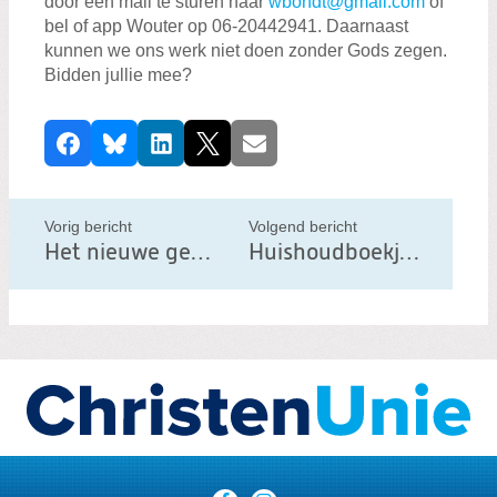
door een mail te sturen naar
wbondt@gmail.com
of
bel of app Wouter op 06-20442941. Daarnaast
kunnen we ons werk niet doen zonder Gods zegen.
Bidden jullie mee?
D
Facebook
Bluesky
LinkedIn
X
E-mail
e
e
l
Vorig bericht
Volgend bericht
d
Het nieuwe gemeentehuis weer een stapje dichterbij
Huishoudboekje gemeente Best 2022
i
t
b
e
r
i
c
h