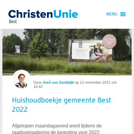
Spring
naar
MENU
Spring
naar
Best
de
inhoud
Spring
naar
Huishoudboekje gemeente Best 2022
het
hoofdmenu
Door
José van Zandwijk
op
12 november 2021 om
16:42
Huishoudboekje gemeente Best
Zoeken:
2022
Zoeken
Afgelopen maandagavond werd tijdens de
raadsvergadering de begroting voor 2022