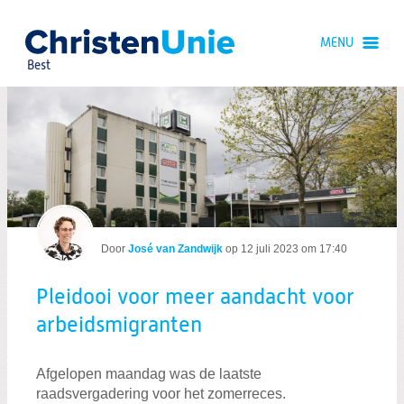
Spring
naar
MENU
Spring
naar
Best
de
inhoud
Spring
naar
Pleidooi voor meer aandacht voor arb
het
hoofdmenu
Door
José van Zandwijk
op
12 juli 2023 om 17:40
Pleidooi voor meer aandacht voor
Zoeken:
arbeidsmigranten
Zoeken
Afgelopen maandag was de laatste
raadsvergadering voor het zomerreces.