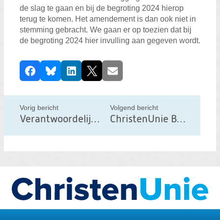
de slag te gaan en bij de begroting 2024 hierop
terug te komen. Het amendement is dan ook niet in
stemming gebracht. We gaan er op toezien dat bij
de begroting 2024 hier invulling aan gegeven wordt.
D
Facebook
Bluesky
LinkedIn
X
E-mail
e
e
l
Vorig bericht
Volgend bericht
d
Verantwoordelijkheid nemen
ChristenUnie Best volop actief – én nu ook weer online
i
t
b
e
r
i
c