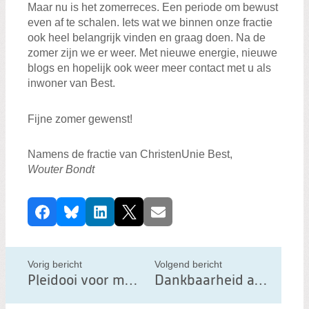
Maar nu is het zomerreces. Een periode om bewust
even af te schalen. Iets wat we binnen onze fractie
ook heel belangrijk vinden en graag doen. Na de
zomer zijn we er weer. Met nieuwe energie, nieuwe
blogs en hopelijk ook weer meer contact met u als
inwoner van Best.
Fijne zomer gewenst!
Namens de fractie van ChristenUnie Best,
Wouter Bondt
D
Facebook
Bluesky
LinkedIn
X
E-mail
e
e
l
Vorig bericht
Volgend bericht
d
Pleidooi voor meer aandacht voor arbeidsmigranten
Dankbaarheid als kompas in tijden van bezuinigingen
i