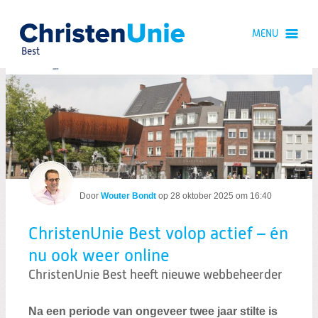
Spring
naar
MENU
Spring
naar
Best
de
inhoud
Spring
naar
ChristenUnie Best volop actief – én nu
het
hoofdmenu
Door
Wouter Bondt
op
28 oktober 2025 om 16:40
ChristenUnie Best volop actief – én
Zoeken:
nu ook weer online
Zoeken
ChristenUnie Best heeft nieuwe webbeheerder
Na een periode van ongeveer twee jaar stilte is