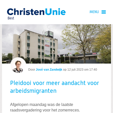
Spring
naar
MENU
Spring
naar
Best
de
inhoud
Spring
naar
Pleidooi voor meer aandacht voor arb
het
hoofdmenu
Door
José van Zandwijk
op
12 juli 2023 om 17:40
Pleidooi voor meer aandacht voor
Zoeken:
arbeidsmigranten
Zoeken
Afgelopen maandag was de laatste
raadsvergadering voor het zomerreces.