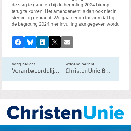
de slag te gaan en bij de begroting 2024 hierop
terug te komen. Het amendement is dan ook niet in
stemming gebracht. We gaan er op toezien dat bij
de begroting 2024 hier invulling aan gegeven wordt.
D
Facebook
Bluesky
LinkedIn
X
E-mail
e
e
l
Vorig bericht
Volgend bericht
d
Verantwoordelijkheid nemen
ChristenUnie Best volop actief – én nu ook weer online
i
t
b
e
r
i
c